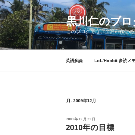
コ
ン
テ
黒川仁のブロ
ン
このブログでは、金沢市在住のプ
ツ
へ
ス
キ
英語多読
LoL/Hobbit 多読メ
ッ
プ
月:
2009年12月
投
2009 年 12 月 31 日
稿
2010年の目標
日: