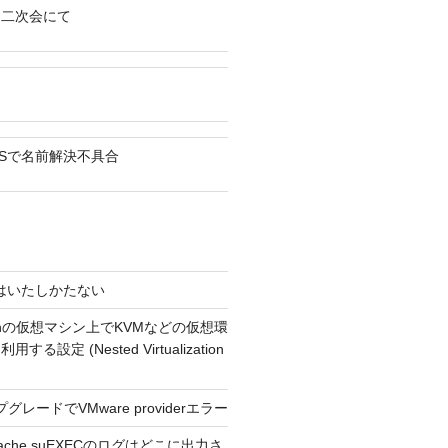
ん二次会にて
VPSで名前解決不具合
4 今はいたしかたない
usionの仮想マシン上でKVMなどの仮想環
る設定 (Nested Virtualization
プグレードでVMware providerエラー
Apache suEXECのログはどこに出力さ