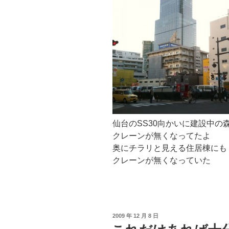
ス
メ
ー
ル)
を
無
効
(OFF)
に
す
仙台のSS30向かいに建設中の
る”
クレーンが無くなってたよ
の
奥にチラリと見える住居棟にも
クレーンが無くなっていた
投
2009 年 12 月 8 日
稿