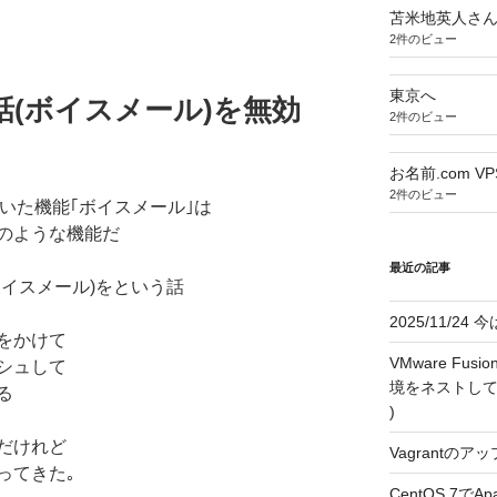
苫米地英人さ
2件のビュー
東京へ
電話(ボイスメール)を無効
2件のビュー
お名前.com 
2件のビュー
ていた機能｢ボイスメール｣は
のような機能だ
最近の記事
イスメール)をという話
2025/11/2
をかけて
VMware F
シュして
境をネストして利用す
る
)
だけれど
Vagrantのアッ
ってきた｡
CentOS 7で