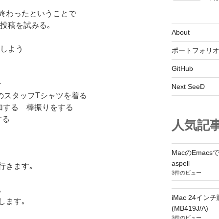
終わったということで
グ投稿を試みる｡
About
にしよう
ポートフォリ
GitHub
･
Next SeeD
ズのスタッフTシャツを着る
加する 棒振りをする
する
人気記
MacのEmacs
aspell
行きます｡
3件のビュー
｡
iMac 24インチ購
します｡
(MB419J/A)
3件のビュー