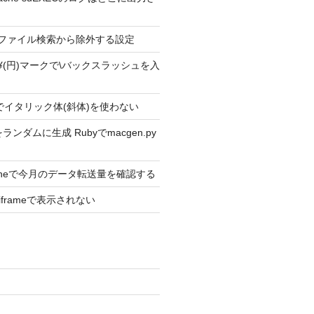
ext2 ファイル検索から除外する設定
ext2 ¥(円)マークで\バックスラッシュを入
ext2でイタリック体(斜体)を使わない
ンダムに生成 Rubyでmacgen.py
Phoneで今月のデータ転送量を確認する
がiframeで表示されない