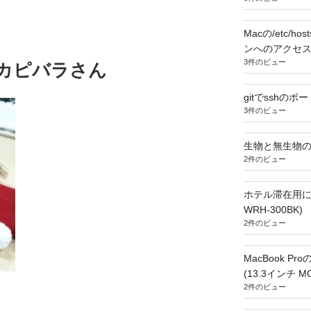
Macの/etc/
ンへのアクセ
3件のビュー
 カピバラさん
gitでsshの
3件のビュー
生物と無生物の
2件のビュー
ホテル滞在用に
WRH-300BK)
2件のビュー
MacBook P
(13.3インチ MC
2件のビュー