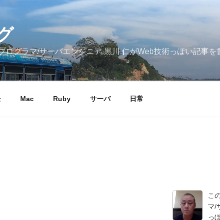
グ
ログラマ/サーバエンジニア 黒川 仁がWeb技術っぽい記事を
モ
Mac
Ruby
サーバ
日常
こ
マ/
っ