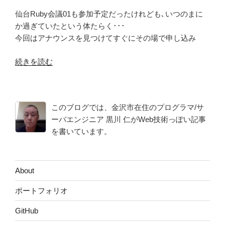
仙台Ruby会議01も参加予定だったけれども､いつのまに
か過ぎていたという体たらく･･･
今回はアナウンスを見つけてすぐにその場で申し込み
“仙
続きを読む
台
Ruby
会
このブログでは、金沢市在住のプログラマ/サ
議
ーバエンジニア 黒川 仁がWeb技術っぽい記事
02
を書いています。
に
参
加
し
About
て
ポートフォリオ
き
た
GitHub
よ”