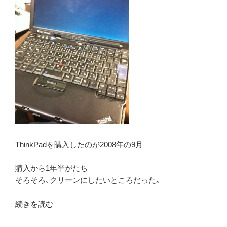
ThinkPadを購入したのが2008年の9月
購入から1年半がたち
そろそろ､クリーンにしたいところだった｡
“ThinkPad
続きを読む
X61