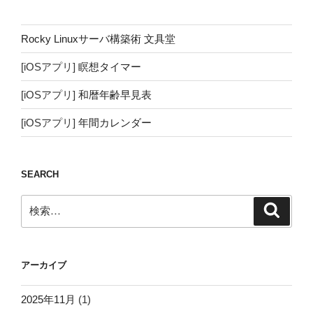
Rocky Linuxサーバ構築術 文具堂
[iOSアプリ]
瞑想タイマー
[iOSアプリ]
和暦年齢早見表
[iOSアプリ]
年間カレンダー
SEARCH
検
検
索
索:
アーカイブ
2025年11月
(1)