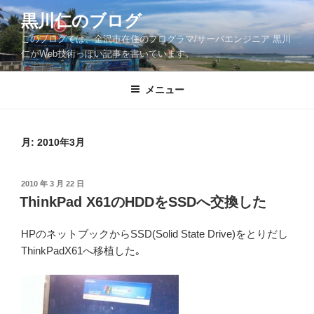
コ
黒川仁のブログ
ン
このブログでは、金沢市在住のプログラマ/サーバエンジニア 黒川
テ
仁がWeb技術っぽい記事を書いています。
ン
ツ
メニュー
へ
ス
キ
ッ
月:
2010年3月
プ
投
2010 年 3 月 22 日
稿
ThinkPad X61のHDDをSSDへ交換した
日:
HPのネットブックからSSD(Solid State Drive)をとりだし
ThinkPadX61へ移植した｡