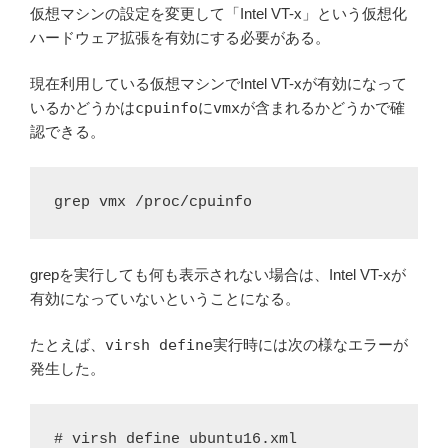
仮想マシンの設定を変更して「Intel VT-x」という仮想化
ハードウェア拡張を有効にする必要がある。
現在利用している仮想マシンでIntel VT-xが有効になって
いるかどうかは
cpuinfo
に
vmx
が含まれるかどうかで確
認できる。
grep vmx /proc/cpuinfo
grepを実行しても何も表示されない場合は、Intel VT-xが
有効になっていないということになる。
たとえば、
virsh define
実行時には次の様なエラーが
発生した。
# virsh define ubuntu16.xml
