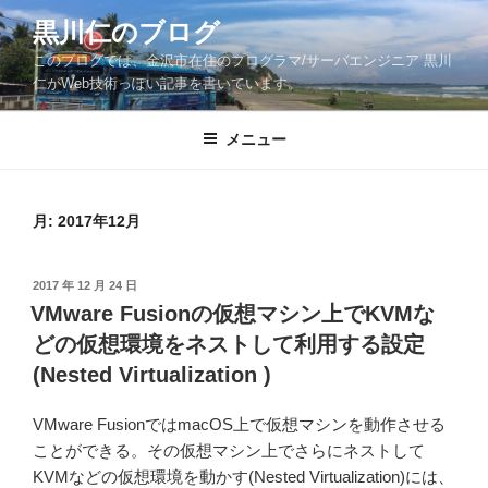
コ
黒川仁のブログ
ン
このブログでは、金沢市在住のプログラマ/サーバエンジニア 黒川
テ
仁がWeb技術っぽい記事を書いています。
ン
ツ
メニュー
へ
ス
キ
ッ
月:
2017年12月
プ
投
2017 年 12 月 24 日
稿
VMware Fusionの仮想マシン上でKVMな
日:
どの仮想環境をネストして利用する設定
(Nested Virtualization )
VMware FusionではmacOS上で仮想マシンを動作させる
ことができる。その仮想マシン上でさらにネストして
KVMなどの仮想環境を動かす(Nested Virtualization)には、