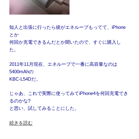
知人と出張に行ったら彼がエネループもってて、iPhone
とか
何回か充電できるんだとか聞いたので、すぐに購入し
た。
2011年11月現在、エネループで一番に高容量なのは
5400mAhの
KBC-L54Dだ。
じゃあ、これで実際に使ってみてiPhone4を何回充電でき
るのかな?
と思い、試してみることにした。
“高
続きを読む
容
量