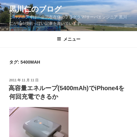
コ
黒川仁のブログ
ン
このブログでは、金沢市在住のプログラマ/サーバエンジニア 黒川
テ
仁がWeb技術っぽい記事を書いています。
ン
ツ
メニュー
へ
ス
キ
ッ
タグ:
5400MAH
プ
投
2011 年 11 月 11 日
稿
高容量エネループ(5400mAh)でiPhone4を
日:
何回充電できるか