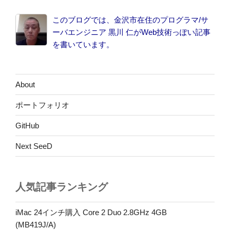
エ
このブログでは、金沢市在住のプログラマ/サ
ネ
ーバエンジニア 黒川 仁がWeb技術っぽい記事
ル
を書いています。
ー
プ
(5400mAh)
で
About
iPhone4
ポートフォリオ
を
何
GitHub
回
充
Next SeeD
電
で
き
人気記事ランキング
る
か”
iMac 24インチ購入 Core 2 Duo 2.8GHz 4GB
の
(MB419J/A)