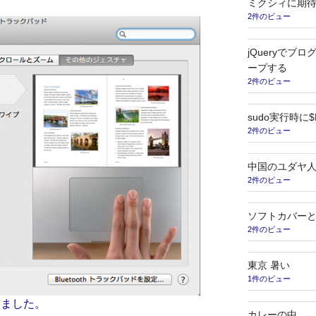
ミクシィに期
2件のビュー
jQueryでブ
ープする
2件のビュー
sudo実行時に
2件のビュー
中国のユダヤ
2件のビュー
ソフトカバー
2件のビュー
東京 暑い
1件のビュー
nにしました。
カレーの中