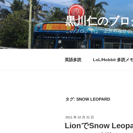
コ
ン
テ
黒川仁のブロ
ン
このブログでは、金沢市在住のプ
ツ
へ
ス
キ
英語多読
LoL/Hobbit 多読メ
ッ
プ
タグ:
SNOW LEOPARD
投
2011 年 10 月 31 日
稿
LionでSnow Leo
日: