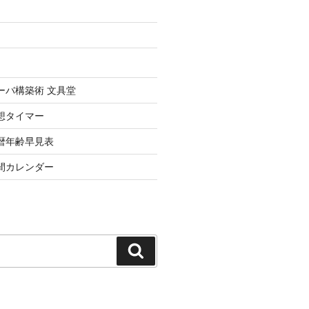
uxサーバ構築術 文具堂
想タイマー
暦年齢早見表
間カレンダー
検
索