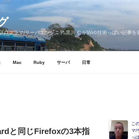
グ
ログラマ/サーバエンジニア 黒川 仁がWeb技術っぽい記事を
モ
Mac
Ruby
サーバ
日常
こ
pardと同じFirefoxの3本指
マ/
っ