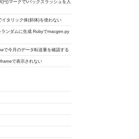
ext2 ¥(円)マークで\バックスラッシュを入
ext2でイタリック体(斜体)を使わない
ンダムに生成 Rubyでmacgen.py
Phoneで今月のデータ転送量を確認する
がiframeで表示されない