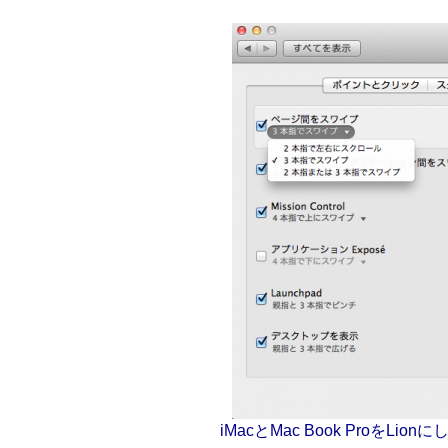
iMacとMac Book ProをLio