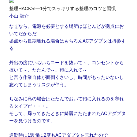
整理HACKS!―1分でスッキリする整理のコツと習慣
小山 龍介
なぜなら、電源を必要とする場所はほとんどが拠点にお
いてだからだ
拠点から長期離れる場合はもちろんACアダプタは持参す
る
外出の度にいちいちコードを抜いて～、コンセントから
抜いて～、たたんで～、鞄に入れて～
と言う作業自体が面倒くさいし、時間がもったいないし
忘れてしまうリスクが伴う。
ちなみに私の場合はたたんでおいて鞄に入れるのを忘れ
るタイプだ・・・。
そして、帰ってきたときに綺麗にたたまれたACアダプタ
ーを見つけるのです。
通勤時に1週間に2度もACアダプタを忘れたので