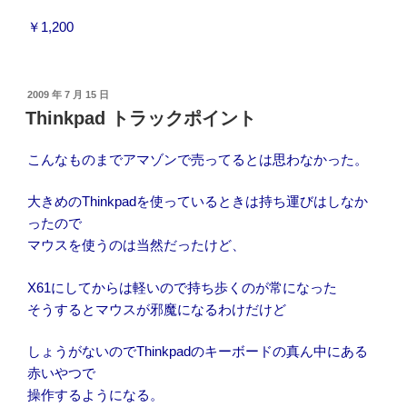
￥1,200
投
2009 年 7 月 15 日
稿
Thinkpad トラックポイント
日:
こんなものまでアマゾンで売ってるとは思わなかった。
大きめのThinkpadを使っているときは持ち運びはしなか
ったので
マウスを使うのは当然だったけど、
X61にしてからは軽いので持ち歩くのが常になった
そうするとマウスが邪魔になるわけだけど
しょうがないのでThinkpadのキーボードの真ん中にある
赤いやつで
操作するようになる。