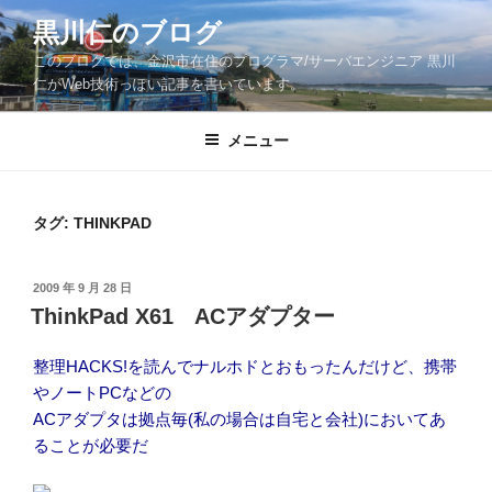
コ
黒川仁のブログ
ン
このブログでは、金沢市在住のプログラマ/サーバエンジニア 黒川
テ
仁がWeb技術っぽい記事を書いています。
ン
ツ
メニュー
へ
ス
キ
ッ
タグ:
THINKPAD
プ
投
2009 年 9 月 28 日
稿
ThinkPad X61 ACアダプター
日:
整理HACKS!を読んでナルホドとおもったんだけど、携帯
やノートPCなどの
ACアダプタは拠点毎(私の場合は自宅と会社)においてあ
ることが必要だ