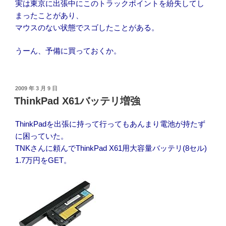
実は東京に出張中にこのトラックポイントを紛失してし
まったことがあり、
マウスのない状態でスゴしたことがある。
うーん、予備に買っておくか。
投
2009 年 3 月 9 日
稿
ThinkPad X61バッテリ増強
日:
ThinkPadを出張に持って行ってもあんまり電池が持たず
に困っていた。
TNKさんに頼んでThinkPad X61用大容量バッテリ(8セル)
1.7万円をGET。