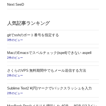
の
Next SeeD
人気記事ランキング
gitでsshのポート番号を指定する
3件のビュー
MacのEmacsでスペルチェック(ispell)できない aspell
2件のビュー
さくらのVPS 無料期間中でもメール送信する方法
2件のビュー
Sublime Text2 ¥(円)マークで\バックスラッシュを入力
2件のビュー
MacBook Proのメモリを増設した 4GB → 8GB (13.3イン