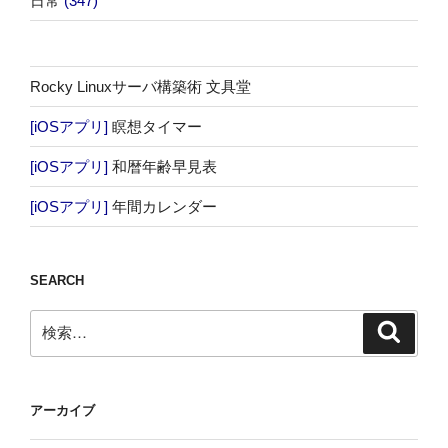
日常
(347)
Rocky Linuxサーバ構築術 文具堂
[iOSアプリ]
瞑想タイマー
[iOSアプリ]
和暦年齢早見表
[iOSアプリ]
年間カレンダー
SEARCH
検
検
索
索:
アーカイブ