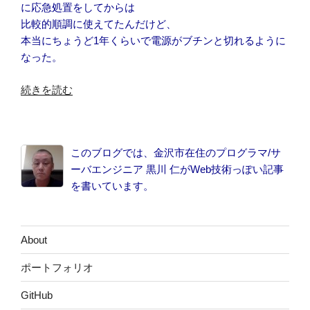
に応急処置をしてからは
比較的順調に使えてたんだけど、
本当にちょうど1年くらいで電源がブチンと切れるように
なった。
“WiMAX
続きを読む
ル
ー
タ
このブログでは、金沢市在住のプログラマ/サ
を
ーバエンジニア 黒川 仁がWeb技術っぽい記事
NEC
を書いています。
Aterm
WM3500R
に
買
About
い
ポートフォリオ
換
え
GitHub
た”