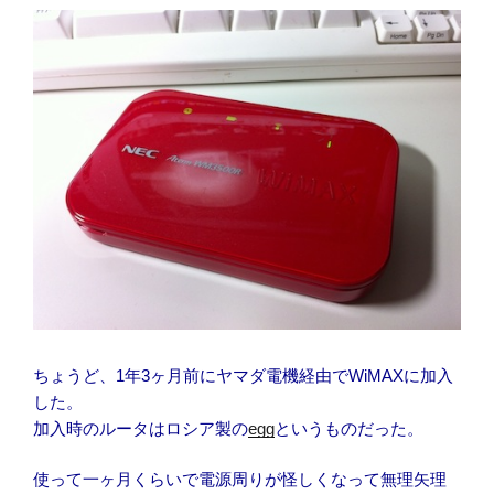
灯
し
た
ま
ま
に
す
る”
の
ちょうど、1年3ヶ月前にヤマダ電機経由でWiMAXに加入
した。
加入時のルータはロシア製の
egg
というものだった。
使って一ヶ月くらいで電源周りが怪しくなって無理矢理