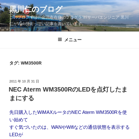
コ
黒川仁のブログ
ン
このブログでは、金沢市在住のプログラマ/サーバエンジニア 黒川
テ
仁がWeb技術っぽい記事を書いています。
ン
ツ
メニュー
へ
ス
キ
ッ
タグ:
WM3500R
プ
投
2011 年 10 月 31 日
稿
NEC Aterm WM3500RのLEDを点灯したま
日:
まにする
先日購入したWiMAXルータのNEC Aterm WM3500Rを使
い始めて
すぐ気づいたのは、WANやWifiなどの通信状態を表示する
LEDが