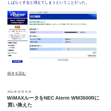
しばらくすると消えてしまうということだった。
“NEC
続きを読む
Aterm
WM3500R
の
投
2011 年 10 月 31 日
稿
LED
WiMAXルータをNEC Aterm WM3500Rに
日:
を
買い換えた
点