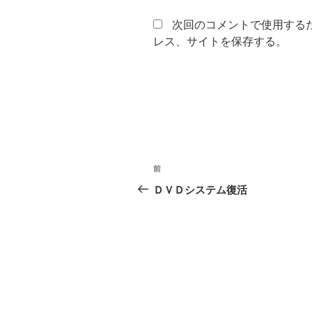
次回のコメントで使用する
レス、サイトを保存する。
投
前
前
稿
の
ＤＶＤシステム復活
投
ナ
稿
ビ
ゲ
ー