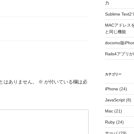
力
Sublime T
MACアドレスをラ
と同じ機能
docomo版i
Rails4アプリ
カテゴリー
とはありません。
※
が付いている欄は必
iPhone
(24)
JavaScript
(8)
Mac
(21)
Ruby
(24)
サーバ
(29)