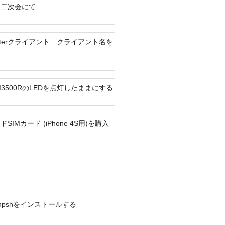
ん二次会にて
tterクライアント クライアント名を
 WM3500RのLEDを点灯したままにする
IMカード (iPhone 4S用)を購入
にphpshをインストールする