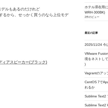
ホテル滞在用に
モデルもあるのだけれど
WRH-300BK)
するから、せっかく買うのなら上位モデ
2件のビュー
最近の記事
2025/11/2
VMware F
境をネストして利用す
マルチメディアスピーカー(ブラック)
)
Vagrantのアッ
CentOS 7で
れるか
Sublime T
Sublime T