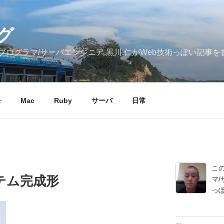
グ
ログラマ/サーバエンジニア 黒川 仁がWeb技術っぽい記事を
モ
Mac
Ruby
サーバ
日常
こ
テム完成形
マ/
っ