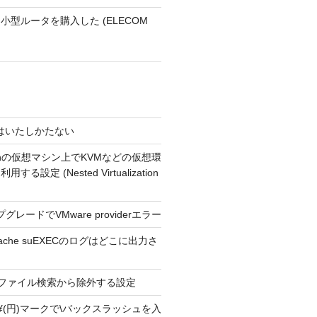
小型ルータを購入した (ELECOM
4 今はいたしかたない
usionの仮想マシン上でKVMなどの仮想環
る設定 (Nested Virtualization
プグレードでVMware providerエラー
Apache suEXECのログはどこに出力さ
ext2 ファイル検索から除外する設定
ext2 ¥(円)マークで\バックスラッシュを入