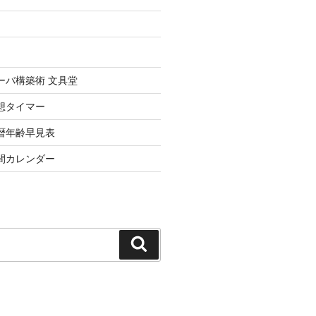
uxサーバ構築術 文具堂
想タイマー
暦年齢早見表
間カレンダー
検
索