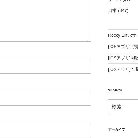
日常
(347)
Rocky Lin
[iOSアプリ]
瞑
[iOSアプリ]
和
[iOSアプリ]
年
SEARCH
検
索:
アーカイブ