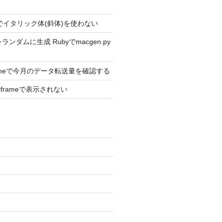
ext2でイタリック体(斜体)を使わない
ンダムに生成 Rubyでmacgen.py
Phoneで今月のデータ転送量を確認する
がiframeで表示されない