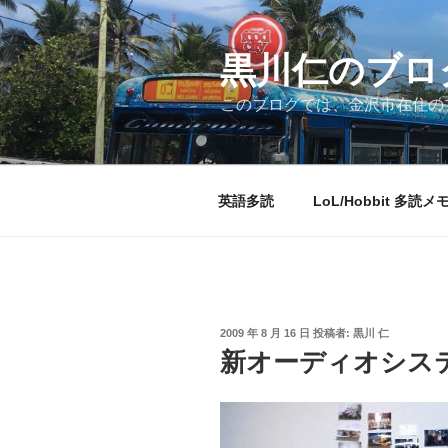
コ
ン
テ
黒川仁のブロ
ン
このブログでは、金沢市在住のプ
ツ
へ
ス
キ
英語多読
LoL/Hobbit 多読メ
ッ
プ
投
2009 年 8 月 16 日
投稿者:
黒川 仁
稿
新オーディオシス
日: