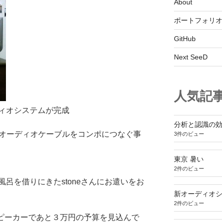
About
ポートフォリ
GitHub
Next SeeD
人気記
ィオシステムが完成
分析と認識の
ぎオーディオケーブルをコンポにつなぐ事
3件のビュー
東京 暑い
2件のビュー
呂を借りにきたstoneさんにお遣いをお
新オーディオ
2件のビュー
スピーカーであと３万円の予算を見込んで