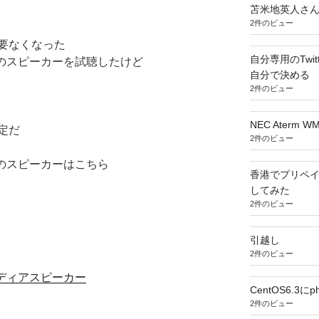
苫米地英人さ
2件のビュー
要なくなった
自分専用のTwi
Eのスピーカーを試聴したけど
自分で決める
2件のビュー
NEC Aterm
定だ
2件のビュー
Eのスピーカーはこちら
香港でプリペイドS
してみた
2件のビュー
引越し
2件のビュー
ルチメディアスピーカー
CentOS6.3
2件のビュー