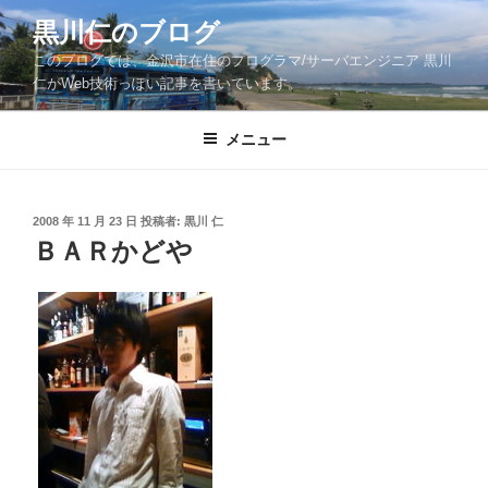
コ
黒川仁のブログ
ン
このブログでは、金沢市在住のプログラマ/サーバエンジニア 黒川
テ
仁がWeb技術っぽい記事を書いています。
ン
ツ
メニュー
へ
ス
キ
ッ
投
2008 年 11 月 23 日
投稿者:
黒川 仁
稿
ＢＡＲかどや
プ
日: