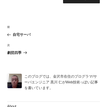
投
前
前
稿
の
自宅サーバ
ナ
投
ビ
稿
次
次
ゲ
の
劇団四季
投
ー
稿
シ
ョ
このブログでは、金沢市在住のプログラマ/サ
ン
ーバエンジニア 黒川 仁がWeb技術っぽい記事
を書いています。
About