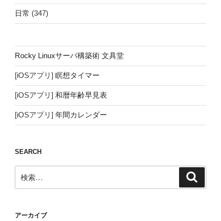
日常
(347)
Rocky Linuxサーバ構築術 文具堂
[iOSアプリ]
瞑想タイマー
[iOSアプリ]
和暦年齢早見表
[iOSアプリ]
年間カレンダー
SEARCH
検
検
索
索:
アーカイブ