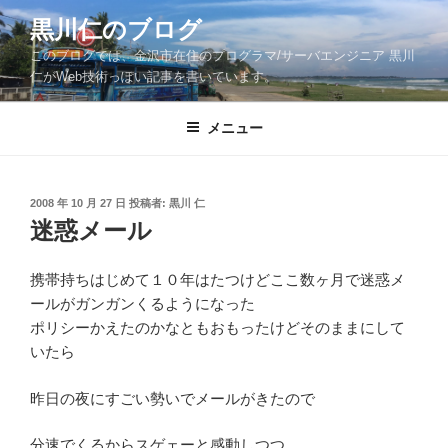
コ
黒川仁のブログ
ン
このブログでは、金沢市在住のプログラマ/サーバエンジニア 黒川
テ
仁がWeb技術っぽい記事を書いています。
ン
ツ
メニュー
へ
ス
キ
ッ
投
2008 年 10 月 27 日
投稿者:
黒川 仁
稿
迷惑メール
プ
日:
携帯持ちはじめて１０年はたつけどここ数ヶ月で迷惑メ
ールがガンガンくるようになった
ポリシーかえたのかなともおもったけどそのままにして
いたら
昨日の夜にすごい勢いでメールがきたので
分速でくるからスゲェーと感動しつつ