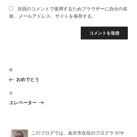
次回のコメントで使用するためブラウザーに自分の名
前、メールアドレス、サイトを保存する。
投
前
前
稿
の
おめでとう
ナ
投
ビ
稿
次
次
ゲ
の
エレベーター
投
ー
稿
シ
ョ
このブログでは、金沢市在住のプログラマ/サ
ン