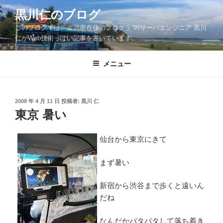
コ
黒川仁のブログ
ン
このブログでは、金沢市在住のプログラマ/サーバエンジニア 黒川
テ
仁がWeb技術っぽい記事を書いています。
ン
ツ
メニュー
へ
ス
キ
ッ
投
2008 年 4 月 11 日
投稿者:
黒川 仁
稿
東京 暑い
プ
日:
仙台から東京にきて
まず暑い
新宿から渋谷まで歩くと遠いん
だね
なんだかバタバタして落ち着き