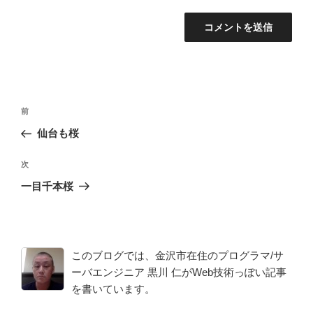
投
前
前
稿
の
仙台も桜
ナ
投
ビ
稿
次
次
ゲ
の
一目千本桜
投
ー
稿
シ
ョ
このブログでは、金沢市在住のプログラマ/サ
ン
ーバエンジニア 黒川 仁がWeb技術っぽい記事
を書いています。