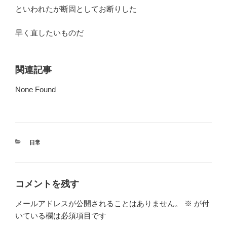
といわれたが断固としてお断りした
早く直したいものだ
関連記事
None Found
カ
日常
テ
ゴ
リ
ー
コメントを残す
メールアドレスが公開されることはありません。
※
が付
いている欄は必須項目です