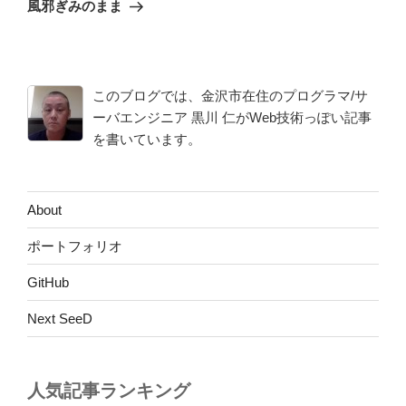
ゲ
の
風邪ぎみのまま
投
ー
稿
シ
ョ
このブログでは、金沢市在住のプログラマ/サ
ン
ーバエンジニア 黒川 仁がWeb技術っぽい記事
を書いています。
About
ポートフォリオ
GitHub
Next SeeD
人気記事ランキング