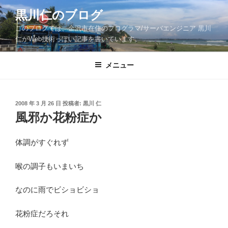
コ
黒川仁のブログ
ン
このブログでは、金沢市在住のプログラマ/サーバエンジニア 黒川
テ
仁がWeb技術っぽい記事を書いています。
ン
ツ
メニュー
へ
ス
キ
ッ
投
2008 年 3 月 26 日
投稿者:
黒川 仁
稿
風邪か花粉症か
プ
日:
体調がすぐれず
喉の調子もいまいち
なのに雨でビショビショ
花粉症だろそれ