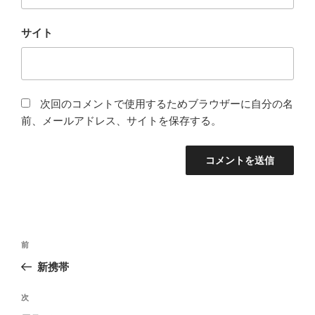
サイト
次回のコメントで使用するためブラウザーに自分の名
前、メールアドレス、サイトを保存する。
投
前
前
稿
の
新携帯
ナ
投
ビ
稿
次
次