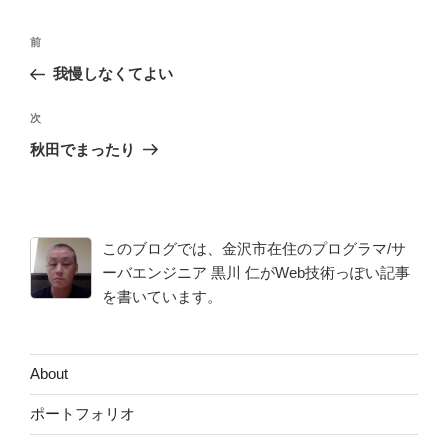
投
前
前
稿
の
我慢しなくてよい
ナ
投
ビ
稿
次
次
ゲ
の
秋田でまったり
投
ー
稿
シ
ョ
このブログでは、金沢市在住のプログラマ/サ
ン
ーバエンジニア 黒川 仁がWeb技術っぽい記事
を書いています。
About
ポートフォリオ