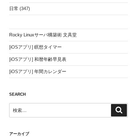
日常
(347)
Rocky Linuxサーバ構築術 文具堂
[iOSアプリ]
瞑想タイマー
[iOSアプリ]
和暦年齢早見表
[iOSアプリ]
年間カレンダー
SEARCH
検
検
索
索:
アーカイブ