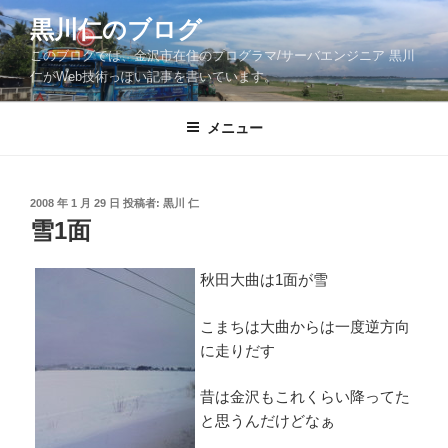
コ
黒川仁のブログ
ン
このブログでは、金沢市在住のプログラマ/サーバエンジニア 黒川
テ
仁がWeb技術っぽい記事を書いています。
ン
ツ
メニュー
へ
ス
キ
ッ
投
2008 年 1 月 29 日
投稿者:
黒川 仁
稿
雪1面
プ
日:
秋田大曲は1面が雪
こまちは大曲からは一度逆方向
に走りだす
昔は金沢もこれくらい降ってた
と思うんだけどなぁ