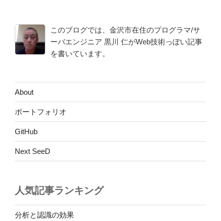
稿
シ
ョ
このブログでは、金沢市在住のプログラマ/サ
ン
ーバエンジニア 黒川 仁がWeb技術っぽい記事
を書いています。
About
ポートフォリオ
GitHub
Next SeeD
人気記事ランキング
分析と認識の効果