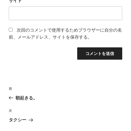
サイト
次回のコメントで使用するためブラウザーに自分の名
前、メールアドレス、サイトを保存する。
投
前
前
稿
の
朝起きる。
ナ
投
ビ
稿
次
次
ゲ
の
タクシー
投
ー