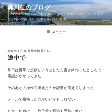
コ
黒川仁のブログ
ン
このブログでは、金沢市在住のプログラマ/サーバエンジニア 黒川
テ
仁がWeb技術っぽい記事を書いています。
ン
ツ
メニュー
へ
ス
キ
ッ
投
2008 年 1 月 25 日
投稿者:
黒川 仁
稿
途中で
プ
日:
昨日は携帯で投稿しようとしたら書き終わったところで
電話がかかってきた
そのあとの操作間違えたのか記事が消えてしまった
メールで投稿した方がいいかもしれない
しかし仙台はここ数日雪で気温も異常に低い