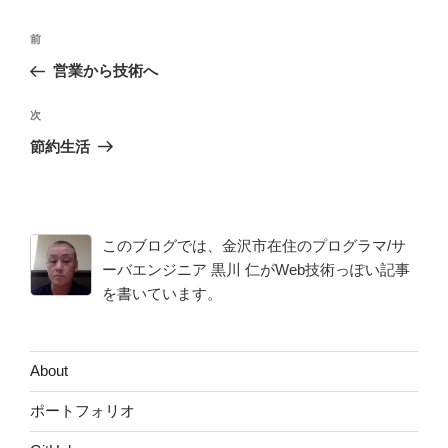
投
前
前
稿
の
営業から技術へ
ナ
投
ビ
稿
次
次
ゲ
の
節約生活
投
ー
稿
シ
ョ
このブログでは、金沢市在住のプログラマ/サ
ン
ーバエンジニア 黒川 仁がWeb技術っぽい記事
を書いています。
About
ポートフォリオ