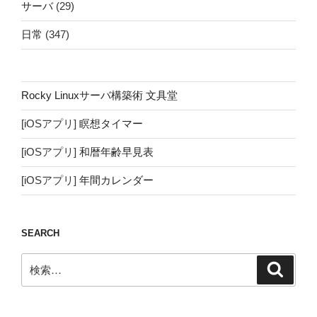
サーバ
(29)
日常
(347)
Rocky Linuxサーバ構築術 文具堂
[iOSアプリ]
瞑想タイマー
[iOSアプリ]
和暦年齢早見表
[iOSアプリ]
年間カレンダー
SEARCH
検
検
索
索: