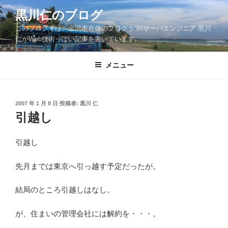
コ
黒川仁のブログ
ン
このブログでは、金沢市在住のプログラマ/サーバエンジニア 黒川
テ
仁がWeb技術っぽい記事を書いています。
ン
ツ
メニュー
へ
ス
キ
ッ
投
2007 年 1 月 8 日
投稿者:
黒川 仁
稿
引越し
プ
日:
引越し
先月までは東京へ引っ越す予定だったが。
結局のところ引越しはなし。
が、住まいの管理会社には解約を・・・。