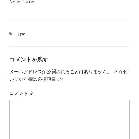
None Found
カ
日常
テ
ゴ
リ
ー
コメントを残す
メールアドレスが公開されることはありません。
※
が付
いている欄は必須項目です
コメント
※