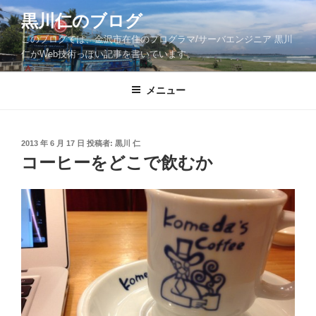
コ
黒川仁のブログ
ン
このブログでは、金沢市在住のプログラマ/サーバエンジニア 黒川
テ
仁がWeb技術っぽい記事を書いています。
ン
ツ
メニュー
へ
ス
キ
ッ
投
2013 年 6 月 17 日
投稿者:
黒川 仁
稿
コーヒーをどこで飲むか
プ
日: