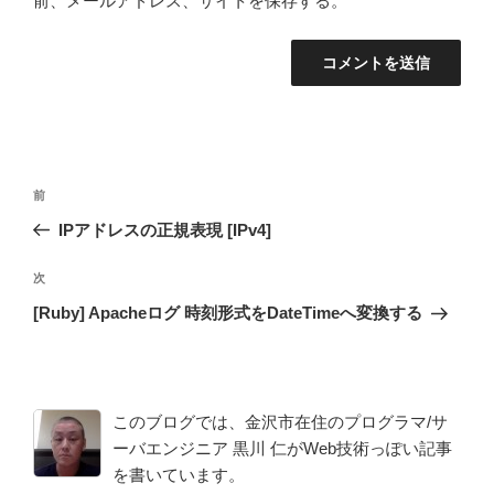
前、メールアドレス、サイトを保存する。
投
前
前
稿
の
IPアドレスの正規表現 [IPv4]
ナ
投
ビ
稿
次
次
ゲ
の
[Ruby] Apacheログ 時刻形式をDateTimeへ変換する
投
ー
稿
シ
ョ
このブログでは、金沢市在住のプログラマ/サ
ン
ーバエンジニア 黒川 仁がWeb技術っぽい記事
を書いています。