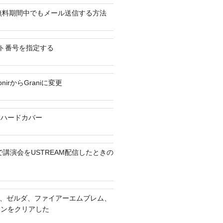
 無料期間中でもメール送信する方法
ポート番号を指定する
nirからGraniに変更
とハードカバー
Proで講演会をUSTREAM配信したときの
IX、ゼルダ、ファイアーエムブレム、
ャンをクリアした