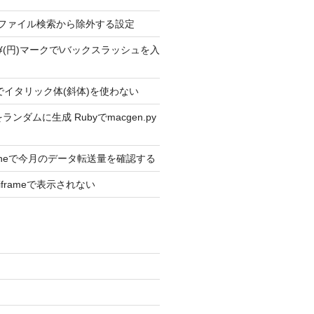
ext2 ファイル検索から除外する設定
ext2 ¥(円)マークで\バックスラッシュを入
ext2でイタリック体(斜体)を使わない
ンダムに生成 Rubyでmacgen.py
Phoneで今月のデータ転送量を確認する
がiframeで表示されない