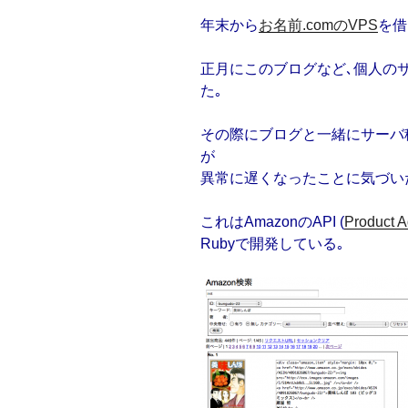
年末から
お名前.comのVPS
を借
正月にこのブログなど､個人の
た｡
その際にブログと一緒にサーバ
が
異常に遅くなったことに気づい
これはAmazonのAPI (
Product A
Rubyで開発している｡