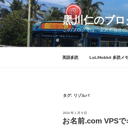
コ
ン
テ
黒川仁のブロ
ン
このブログでは、金沢市在住のプ
ツ
へ
ス
キ
英語多読
LoL/Hobbit 多読メ
ッ
プ
タグ:
リゾルバ
投
2010 年 1 月 9 日
稿
お名前.com VP
日: