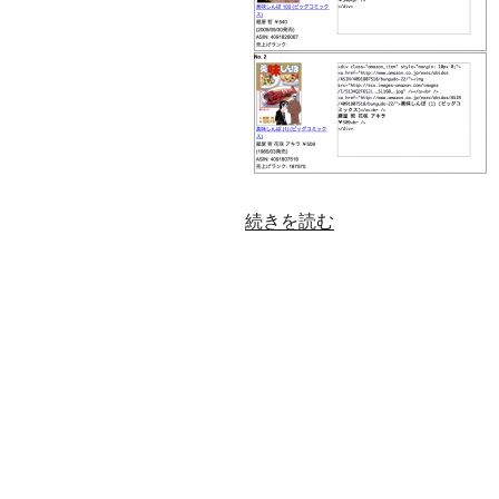
“お
続きを読む
名
前.com
VPS
で
名
前
解
決
不
具