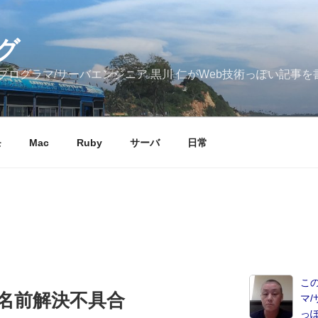
グ
ログラマ/サーバエンジニア 黒川 仁がWeb技術っぽい記事を
モ
Mac
Ruby
サーバ
日常
こ
Sで名前解決不具合
マ/
っ