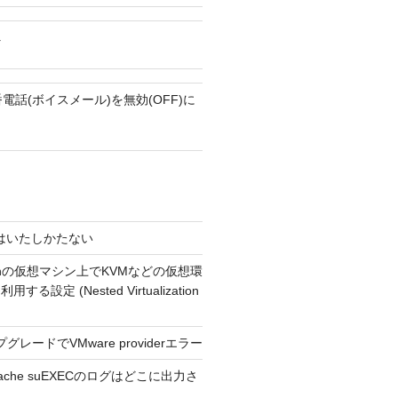
へ
守番電話(ボイスメール)を無効(OFF)に
4 今はいたしかたない
usionの仮想マシン上でKVMなどの仮想環
る設定 (Nested Virtualization
プグレードでVMware providerエラー
Apache suEXECのログはどこに出力さ