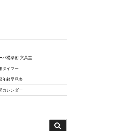
uxサーバ構築術 文具堂
想タイマー
暦年齢早見表
間カレンダー
検