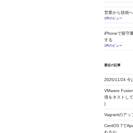
営業から技術
1件のビュー
iPhoneで留
する
1件のビュー
最近の記事
2025/11/2
VMware F
境をネストして利用す
)
Vagrantのアッ
CentOS 7で
れるか