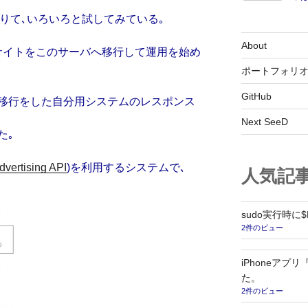
りて､いろいろと試してみている｡
About
サイトをこのサーバへ移行して運用を始め
ポートフォリ
GitHub
移行をした自分用システムのレスポンス
Next SeeD
た｡
dvertising API
)を利用するシステムで､
人気記
sudo実行時に
2件のビュー
iPhoneア
た。
2件のビュー