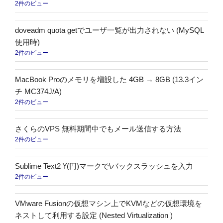
2件のビュー
き
た”
doveadm quota getでユーザ一覧が出力されない (MySQL
の
使用時)
2件のビュー
MacBook Proのメモリを増設した 4GB → 8GB (13.3イン
チ MC374J/A)
2件のビュー
さくらのVPS 無料期間中でもメール送信する方法
2件のビュー
Sublime Text2 ¥(円)マークで\バックスラッシュを入力
2件のビュー
VMware Fusionの仮想マシン上でKVMなどの仮想環境を
ネストして利用する設定 (Nested Virtualization )