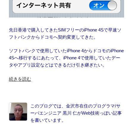
(2012
年
6
月)”
の
先日香港で購入してきたSIMフリーのiPhone 4Sで早速ソ
フトバンクからドコモへ契約変更してきた。
ソフトバンクで使用していたiPhone 4からドコモのiPhone
4Sへ移行するにあたって、iPhone 4で使用していたデー
タやアプリ設定などはできるだけ引き継ぎたい。
“ソ
続きを読む
フ
ト
バ
このブログでは、金沢市在住のプログラマ/サ
ン
ーバエンジニア 黒川 仁がWeb技術っぽい記事
ク
を書いています。
iPhone
4