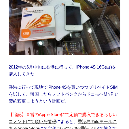
2012年の6月中旬に香港に行って、iPhone 4S 16G(白)を
購入してきた。
香港に行って現地でiPhone 4Sを買いつつプリペイドSIM
を試して、帰国したらソフトバンクからドコモへMNPで
契約変更しようという計画だ。
【追記】直営のApple Storeにて定価で購入できるらしい
コメントにて頂いた情報
によると、
香港島のifcモールに
あるApple Store
にて定価(
16Gで5,088香港ドル
)で購入で