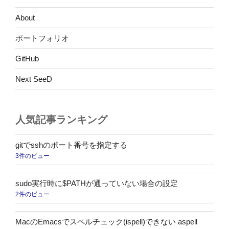
か
ら
About
SIM
ポートフォリオ
フ
リ
GitHub
ー
iPhone
Next SeeD
4S
で
ド
人気記事ランキング
コ
モ
gitでsshのポート番号を指定する
へ
3件のビュー
契
約
sudo実行時に$PATHが通っていない場合の設定
変
2件のビュー
更
し
MacのEmacsでスペルチェック(ispell)できない aspell
て