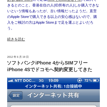
きるとのこと。香港在住の人(ID所有の人)しか購入できな
いという情報もあったが、古い情報だったようだ。直営
のApple Storeで購入できる以上の安心感はないので、購
入をご検討の方はApple Storeまで足を運ぶとよいだろ
う。
“香
続きを読む
港
で
iPhone
投
2012 年 6 月 19 日
稿
4S
ソフトバンクiPhone 4からSIMフリー
日:
を
iPhone 4Sでドコモへ契約変更してきた
購
入
し
て
き
た