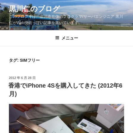
コ
黒川仁のブログ
ン
このブログでは、金沢市在住のプログラマ/サーバエンジニア 黒川
テ
仁がWeb技術っぽい記事を書いています。
ン
ツ
メニュー
へ
ス
キ
ッ
タグ:
SIMフリー
プ
投
2012 年 6 月 28 日
稿
香港でiPhone 4Sを購入してきた (2012年6
日:
月)