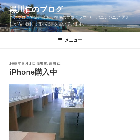
コ
黒川仁のブログ
ン
このブログでは、金沢市在住のプログラマ/サーバエンジニア 黒川
テ
仁がWeb技術っぽい記事を書いています。
ン
ツ
メニュー
へ
ス
キ
ッ
投
2009 年 9 月 2 日
投稿者:
黒川 仁
稿
iPhone購入中
プ
日: