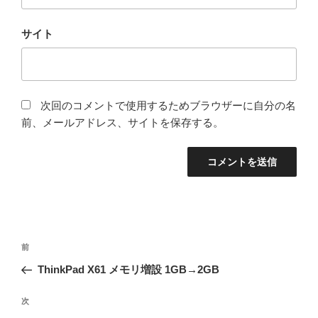
サイト
次回のコメントで使用するためブラウザーに自分の名
前、メールアドレス、サイトを保存する。
投
前
前
稿
の
ThinkPad X61 メモリ増設 1GB→2GB
ナ
投
ビ
稿
次
次