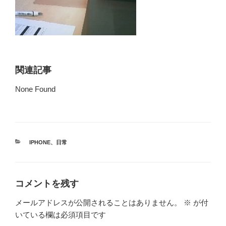
関連記事
None Found
カ
IPHONE
、
日常
テ
ゴ
リ
ー
コメントを残す
メールアドレスが公開されることはありません。
※
が付
いている欄は必須項目です