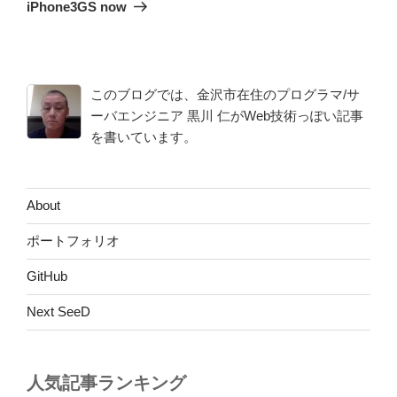
ゲ
の
iPhone3GS now
投
ー
稿
シ
ョ
このブログでは、金沢市在住のプログラマ/サ
ン
ーバエンジニア 黒川 仁がWeb技術っぽい記事
を書いています。
About
ポートフォリオ
GitHub
Next SeeD
人気記事ランキング