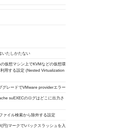
4 今はいたしかたない
usionの仮想マシン上でKVMなどの仮想環
る設定 (Nested Virtualization
プグレードでVMware providerエラー
Apache suEXECのログはどこに出力さ
ext2 ファイル検索から除外する設定
ext2 ¥(円)マークで\バックスラッシュを入