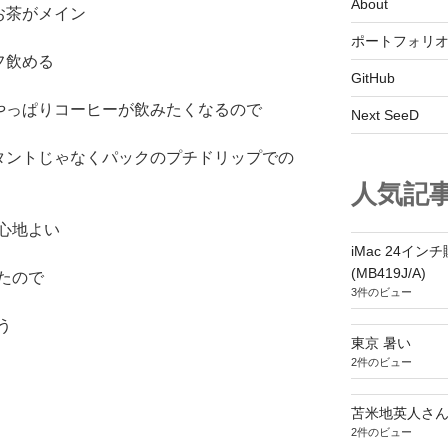
About
お茶がメイン
ポートフォリ
フ飲める
GitHub
やっぱりコーヒーが飲みたくなるので
Next SeeD
タントじゃなくパックのプチドリップでの
人気記
心地よい
iMac 24インチ購
(MB419J/A)
たので
3件のビュー
う
東京 暑い
2件のビュー
苫米地英人さ
2件のビュー