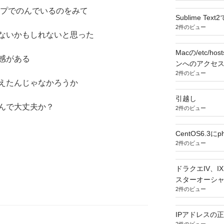
ップでのんでいるのをみて
Sublime T
2件のビュー
ないかもしれないと思った
Macの/etc/
感がある
ンへのアクセ
2件のビュー
えたんじゃなかろうか
引越し
んで大丈夫か？
2件のビュー
CentOS6.3
2件のビュー
ドラクエIV、
スターオーシ
2件のビュー
IPアドレスの正規
2件のビュー