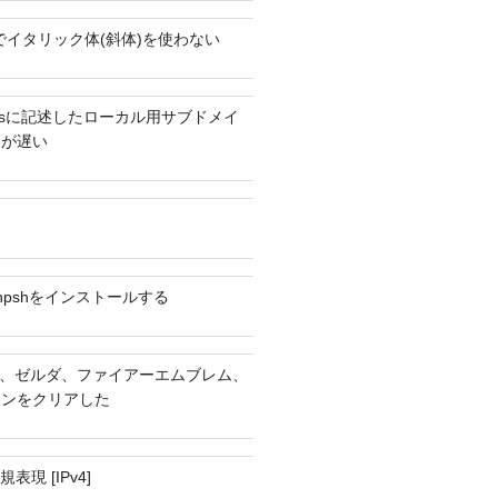
ext2でイタリック体(斜体)を使わない
hostsに記述したローカル用サブドメイ
スが遅い
にphpshをインストールする
IX、ゼルダ、ファイアーエムブレム、
ャンをクリアした
表現 [IPv4]