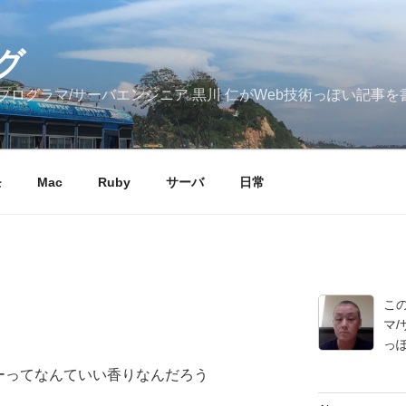
グ
ログラマ/サーバエンジニア 黒川 仁がWeb技術っぽい記事を
モ
Mac
Ruby
サーバ
日常
こ
マ/
っ
ーってなんていい香りなんだろう