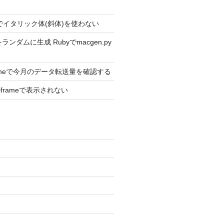
ext2でイタリック体(斜体)を使わない
ンダムに生成 Rubyでmacgen.py
Phoneで今月のデータ転送量を確認する
がiframeで表示されない