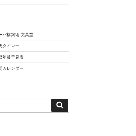
uxサーバ構築術 文具堂
想タイマー
暦年齢早見表
間カレンダー
検
索