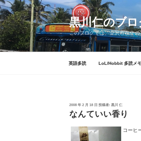
コ
ン
テ
黒川仁のブロ
ン
このブログでは、金沢市在住のプ
ツ
へ
ス
キ
英語多読
LoL/Hobbit 多読メ
ッ
プ
投
2008 年 2 月 18 日
投稿者:
黒川 仁
稿
なんていい香り
日:
コーヒ