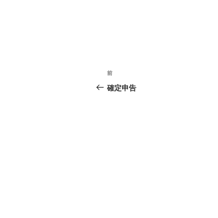
投
前
前
稿
の
確定申告
投
ナ
稿
ビ
ゲ
ー
シ
ョ
ン