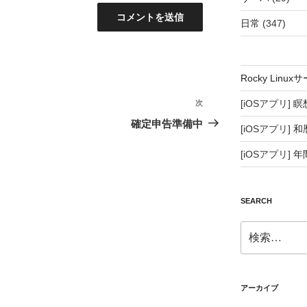
日常
(347)
Rocky Lin
[iOSアプリ]
瞑
次
次
の
確定申告準備中
[iOSアプリ]
和
投
稿
[iOSアプリ]
年
SEARCH
検
索:
アーカイブ