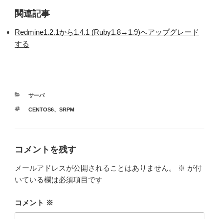
関連記事
Redmine1.2.1から1.4.1 (Ruby1.8→1.9)へアップグレード
する
カ
サーバ
テ
タ
CENTOS6
、
SRPM
ゴ
グ
リ
ー
コメントを残す
メールアドレスが公開されることはありません。
※
が付
いている欄は必須項目です
コメント
※