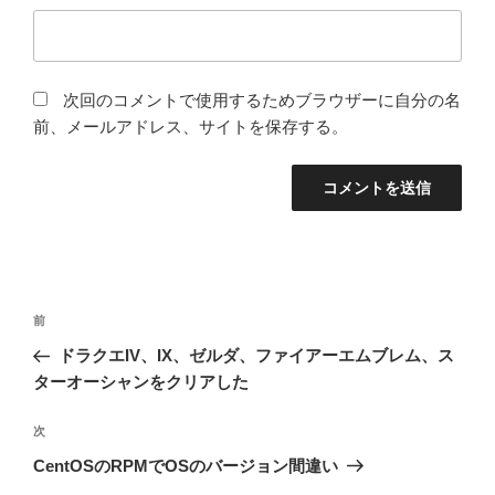
次回のコメントで使用するためブラウザーに自分の名
前、メールアドレス、サイトを保存する。
投
前
前
稿
の
ドラクエIV、IX、ゼルダ、ファイアーエムブレム、ス
ナ
投
ターオーシャンをクリアした
ビ
稿
ゲ
次
次
の
ー
CentOSのRPMでOSのバージョン間違い
投
シ