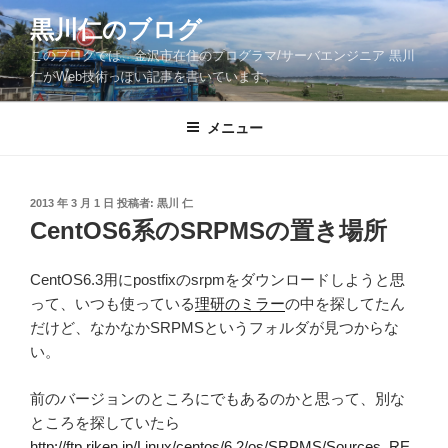
コ
黒川仁のブログ
ン
このブログでは、金沢市在住のプログラマ/サーバエンジニア 黒川
テ
仁がWeb技術っぽい記事を書いています。
ン
ツ
メニュー
へ
ス
キ
ッ
投
2013 年 3 月 1 日
投稿者:
黒川 仁
稿
CentOS6系のSRPMSの置き場所
プ
日:
CentOS6.3用にpostfixのsrpmをダウンロードしようと思
って、いつも使っている
理研のミラー
の中を探してたん
だけど、なかなかSRPMSというフォルダが見つからな
い。
前のバージョンのところにでもあるのかと思って、別な
ところを探していたら
http://ftp.riken.jp/Linux/centos/6.2/os/SRPMS/Sources_RE