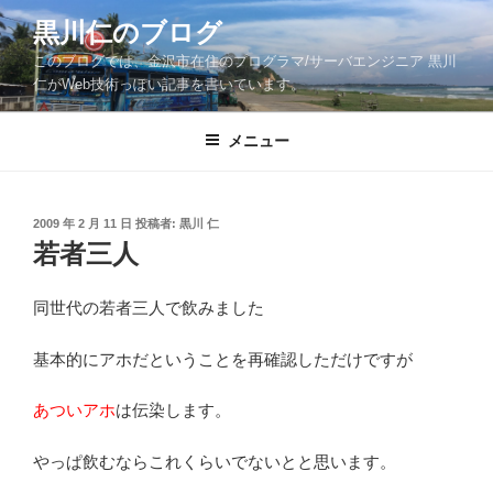
コ
黒川仁のブログ
ン
このブログでは、金沢市在住のプログラマ/サーバエンジニア 黒川
テ
仁がWeb技術っぽい記事を書いています。
ン
ツ
メニュー
へ
ス
キ
ッ
投
2009 年 2 月 11 日
投稿者:
黒川 仁
稿
若者三人
プ
日:
同世代の若者三人で飲みました
基本的にアホだということを再確認しただけですが
あついアホ
は伝染します。
やっぱ飲むならこれくらいでないとと思います。