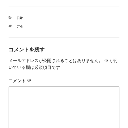
カ
日常
テ
タ
アホ
ゴ
グ
リ
ー
コメントを残す
メールアドレスが公開されることはありません。
※
が付
いている欄は必須項目です
コメント
※