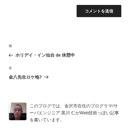
投
前
前
稿
の
ホリデイ・イン仙台 de 休憩中
ナ
投
ビ
稿
次
次
ゲ
の
金八先生ロケ地?
投
ー
稿
シ
ョ
このブログでは、金沢市在住のプログラマ/サ
ン
ーバエンジニア 黒川 仁がWeb技術っぽい記事
を書いています。