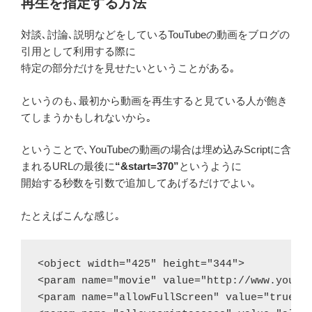
再生を指定する方法
対談､討論､説明などをしているTouTubeの動画をブログの
引用として利用する際に
特定の部分だけを見せたいということがある｡
というのも､最初から動画を再生すると見ている人が飽き
てしまうかもしれないから｡
ということで､YouTubeの動画の場合は埋め込みScriptに含
まれるURLの最後に
“&start=370”
というように
開始する秒数を引数で追加してあげるだけでよい｡
たとえばこんな感じ｡
<object width="425" height="344">

<param name="movie" value="http://www.youtub
<param name="allowFullScreen" value="true"><