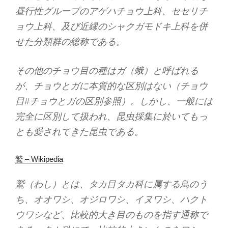
昼行性グループのアゲハチョウ上科、セセリチ
ョウ上科、及び近縁のシャクガモドキ上科を併
せた分類群の総称である。
その他のチョウ目の種はガ（蛾）と呼ばれる
が、チョウとガに本質的な区別はない（チョウ
目#チョウとガの区別参照）。しかし、一般には
完全に区別して扱われ、昆虫採集に於いてもっ
とも愛されてきた昆虫である。
鷲 – Wikipedia
鷲（わし）とは、タカ目タカ科に属する鳥のう
ち、オオワシ、オジロワシ、イヌワシ、ハクト
ウワシなど、比較的大き目のものを指す通称で