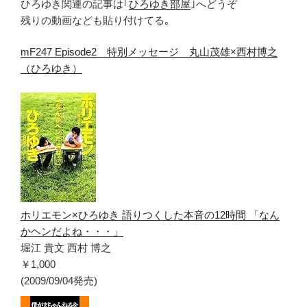
ひろゆき関連の記事は｢
ひろゆき部屋
｣へどうぞ
残りの動画なども貼り付けてる｡
mF247 Episode2 特別メッセージ 丸山茂雄×西村博之
（ひろゆき）
ホリエモン×ひろゆき 語りつくした本音の12時間 「なん
かヘンだよね・・・」
堀江 貴文 西村 博之
￥1,000
(2009/09/04発売)