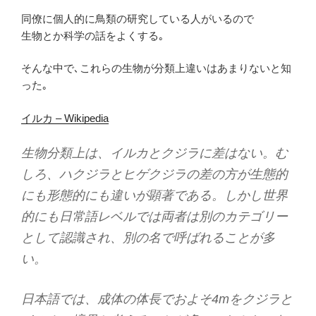
同僚に個人的に鳥類の研究している人がいるので
生物とか科学の話をよくする｡
そんな中で､これらの生物が分類上違いはあまりないと知
った｡
イルカ – Wikipedia
生物分類上は、イルカとクジラに差はない。む
しろ、ハクジラとヒゲクジラの差の方が生態的
にも形態的にも違いが顕著である。しかし世界
的にも日常語レベルでは両者は別のカテゴリー
として認識され、別の名で呼ばれることが多
い。
日本語では、成体の体長でおよそ4mをクジラと