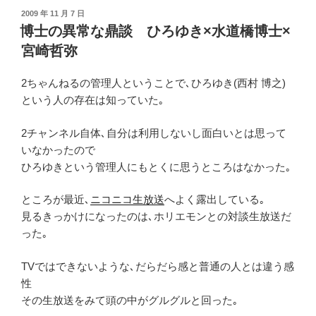
投
2009 年 11 月 7 日
稿
博士の異常な鼎談 ひろゆき×水道橋博士×
日:
宮崎哲弥
2ちゃんねるの管理人ということで､ひろゆき(西村 博之)
という人の存在は知っていた｡
2チャンネル自体､自分は利用しないし面白いとは思って
いなかったので
ひろゆきという管理人にもとくに思うところはなかった｡
ところが最近､
ニコニコ生放送
へよく露出している｡
見るきっかけになったのは､ホリエモンとの対談生放送だ
った｡
TVではできないような､だらだら感と普通の人とは違う感
性
その生放送をみて頭の中がグルグルと回った｡