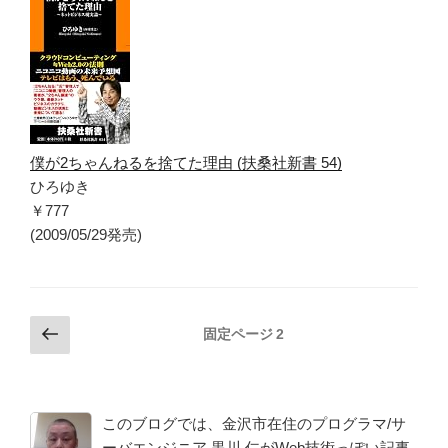
僕が2ちゃんねるを捨てた理由 (扶桑社新書 54)
ひろゆき
￥777
(2009/05/29発売)
投
前
固定ページ
2
の
稿
ペ
の
ー
ペ
ジ
このブログでは、金沢市在住のプログラマ/サ
ー
ーバエンジニア 黒川 仁がWeb技術っぽい記事