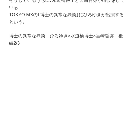
そうしているうちに､水道橋博士と宮崎哲弥が司会をして
いる
TOKYO MXの｢博士の異常な鼎談｣にひろゆきが出演する
という｡
博士の異常な鼎談 ひろゆき×水道橋博士×宮崎哲弥 後
編2/3