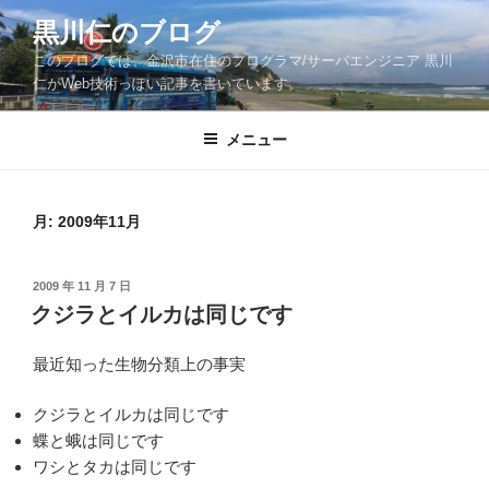
コ
黒川仁のブログ
ン
このブログでは、金沢市在住のプログラマ/サーバエンジニア 黒川
テ
仁がWeb技術っぽい記事を書いています。
ン
ツ
メニュー
へ
ス
キ
ッ
月:
2009年11月
プ
投
2009 年 11 月 7 日
稿
クジラとイルカは同じです
日:
最近知った生物分類上の事実
クジラとイルカは同じです
蝶と蛾は同じです
ワシとタカは同じです