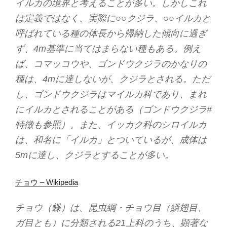
イルカの境界と考えることが多い。しかしこれ
は定義ではなく、実際に○○クジラ、○○イルカと
呼ばれている種の体長から帰納した傾向に過ぎ
ず、4m基準に当てはまらない種もある。例え
ば、コマッコウや、ゴンドウクジラのかなりの
種は、4mに達しないが、クジラとされる。ただ
し、ゴンドウクジラはマイルカ科であり、まれ
にイルカとされることがある（ゴンドウクジラ#
特徴も参照）。また、イッカク科のシロイルカ
は、和名に「イルカ」とついているが、成体は
5mに達し、クジラとすることが多い。
チョウ – Wikipedia
チョウ（蝶）は、昆虫綱・チョウ目（鱗翅目、
ガ目とも）に分類される21上科のうち、顕著な