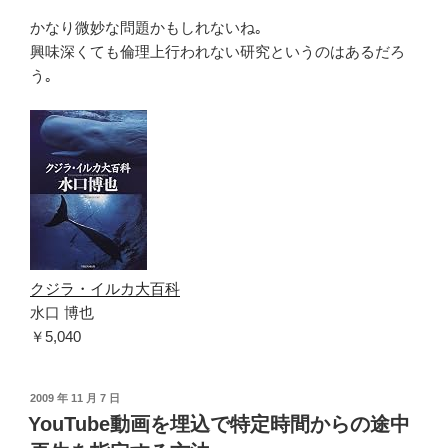
かなり微妙な問題かもしれないね｡
興味深くても倫理上行われない研究というのはあるだろ
う｡
クジラ・イルカ大百科
水口 博也
￥5,040
投
2009 年 11 月 7 日
稿
YouTube動画を埋込で特定時間からの途中
日: