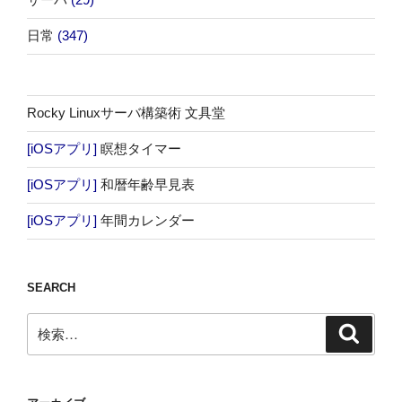
日常
(347)
Rocky Linuxサーバ構築術 文具堂
[iOSアプリ]
瞑想タイマー
[iOSアプリ]
和暦年齢早見表
[iOSアプリ]
年間カレンダー
SEARCH
検
検
索
索: