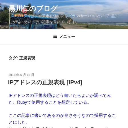
コ
黒川仁のブログ
ン
このブログでは、金沢市在住のプログラマ/サーバエンジニア 黒川
テ
仁がWeb技術っぽい記事を書いています。
ン
ツ
メニュー
へ
ス
キ
ッ
タグ:
正規表現
プ
投
2013 年 6 月 16 日
稿
IPアドレスの正規表現 [IPv4]
日:
IPアドレスの正規表現はどう書いたらよいか調べてみ
た。Rubyで使用することを想定している。
ここの記事に書いてあるのが良さそうなので採用するこ
とにした。