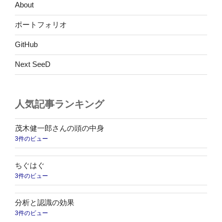
現
About
[IPv4]”
ポートフォリオ
の
GitHub
Next SeeD
人気記事ランキング
茂木健一郎さんの頭の中身
3件のビュー
ちぐはぐ
3件のビュー
分析と認識の効果
3件のビュー