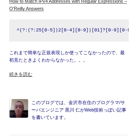
How to Match IPv4 Addresses with Regular Expressions –
O’Reilly Answers
^(?:(?:25[0-5]|2[0-4][0-9]|[01]?[0-9][0-9]?
これまで簡単な正規表現しか使ってこなかったので、最
初見たときよくわからなかった。。。
“IP
続きを読む
ア
ド
レ
このブログでは、金沢市在住のプログラマ/サ
ス
ーバエンジニア 黒川 仁がWeb技術っぽい記事
の
を書いています。
正
規
表