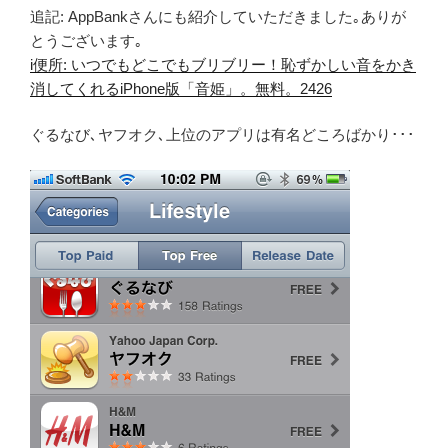
追記: AppBankさんにも紹介していただきました｡ありが
とうございます｡
i便所: いつでもどこでもブリブリー！恥ずかしい音をかき
消してくれるiPhone版「音姫」。無料。2426
ぐるなび､ヤフオク､上位のアプリは有名どころばかり･･･