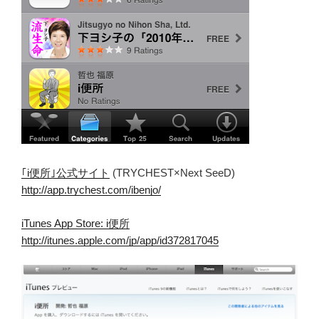
｢i便所｣公式サイト
(TRYCHEST×Next SeeD)
http://app.trychest.com/ibenjo/
iTunes App Store: i便所
http://itunes.apple.com/jp/app/id372817045