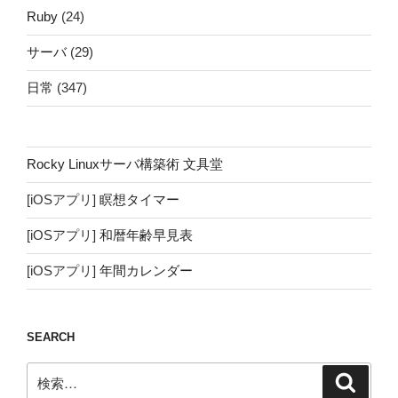
Ruby
(24)
サーバ
(29)
日常
(347)
Rocky Linuxサーバ構築術 文具堂
[iOSアプリ]
瞑想タイマー
[iOSアプリ]
和暦年齢早見表
[iOSアプリ]
年間カレンダー
SEARCH
検
検
索
索: