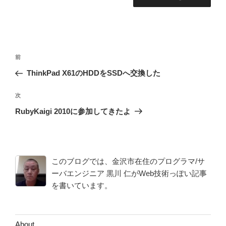
投
前
前
稿
の
ThinkPad X61のHDDをSSDへ交換した
ナ
投
ビ
稿
次
次
ゲ
の
RubyKaigi 2010に参加してきたよ
投
ー
稿
シ
ョ
このブログでは、金沢市在住のプログラマ/サ
ン
ーバエンジニア 黒川 仁がWeb技術っぽい記事
を書いています。
About