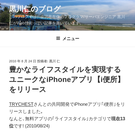
コ
黒川仁のブログ
ン
このブログでは、金沢市在住のプログラマ/サーバエンジニア 黒川
テ
仁がWeb技術っぽい記事を書いています。
ン
ツ
メニュー
へ
ス
キ
ッ
投
2010 年 8 月 24 日
投稿者:
黒川 仁
稿
豊かなライフスタイルを実現する
プ
日:
ユニークなiPhoneアプリ【i便所】
をリリース
TRYCHEST
さんとの共同開発でiPhoneアプリ｢i便所｣をリ
リースしました｡
なんと､無料アプリの｢ライフスタイル｣カテゴリで
現在13
位
です! (2010/08/24)