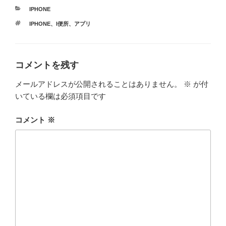
カ
IPHONE
テ
タ
IPHONE
、
I便所
、
アプリ
ゴ
グ
リ
ー
コメントを残す
メールアドレスが公開されることはありません。
※
が付
いている欄は必須項目です
コメント
※