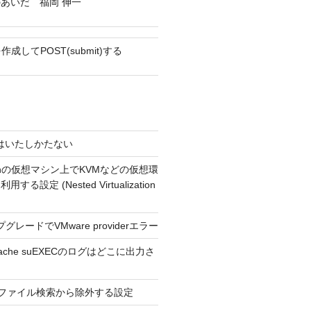
あいだ 福岡 伸一
mを作成してPOST(submit)する
4 今はいたしかたない
usionの仮想マシン上でKVMなどの仮想環
る設定 (Nested Virtualization
プグレードでVMware providerエラー
Apache suEXECのログはどこに出力さ
ext2 ファイル検索から除外する設定