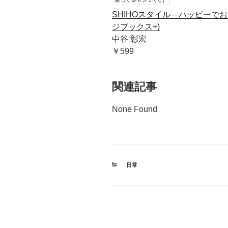
SHIHOスタイル―ハッピーでお
ジブックス+)
中谷 彰宏
￥599
関連記事
None Found
カ
日常
テ
ゴ
リ
ー