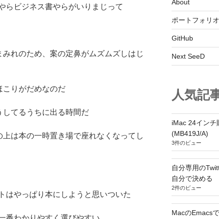
About
やらビジネス書やらがいりまじって
ポートフォリ
GitHub
まみれのため、案の定鼻がムズムズしはじ
Next SeeD
ほこりがだめなのだ
人気記
うしてるうちに出る時間だ
iMac 24インチ購
(MB419J/A)
の上は本の一時置き場で座れなくなってし
3件のビュー
自分専用のTwi
自分で決める
2件のビュー
トはやっぱり本にしようと思いついた
MacのEmacs
一番わかりやすく選びやすい