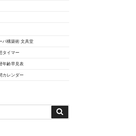
uxサーバ構築術 文具堂
想タイマー
暦年齢早見表
間カレンダー
検
索