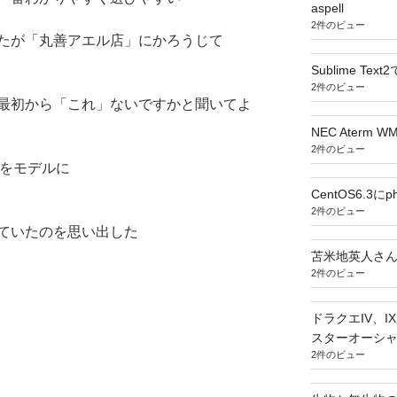
aspell
2件のビュー
たが「丸善アエル店」にかろうじて
Sublime T
2件のビュー
最初から「これ」ないですかと聞いてよ
NEC Aterm
2件のビュー
Oをモデルに
CentOS6.3
2件のビュー
ていたのを思い出した
苫米地英人さ
2件のビュー
ドラクエIV、
スターオーシ
2件のビュー