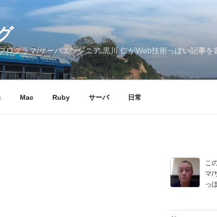
グ
ログラマ/サーバエンジニア 黒川 仁がWeb技術っぽい記事を
モ
Mac
Ruby
サーバ
日常
こ
マ/
っ