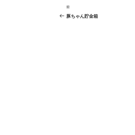
投
前
前
稿
の
豚ちゃん貯金箱
投
ナ
稿
ビ
ゲ
ー
シ
ョ
ン