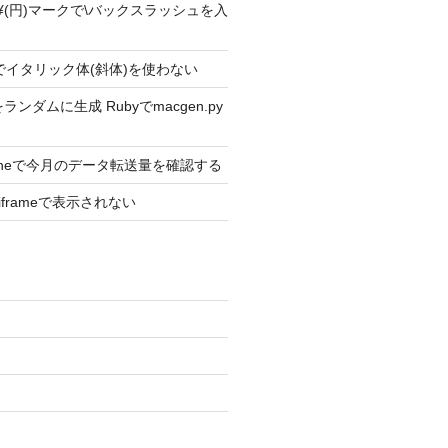
ext2 ¥(円)マークで\バックスラッシュを入
ext2でイタリック体(斜体)を使わない
ンダムに生成 Rubyでmacgen.py
Phoneで今月のデータ転送量を確認する
がiframeで表示されない