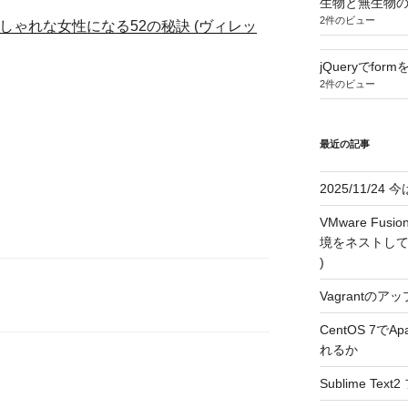
生物と無生物の
2件のビュー
しゃれな女性になる52の秘訣 (ヴィレッ
jQueryでfor
2件のビュー
最近の記事
2025/11/2
VMware F
境をネストして利用す
)
Vagrantのアッ
CentOS 7で
れるか
Sublime T