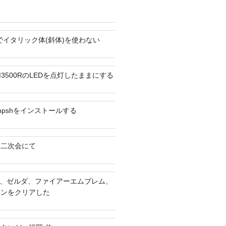
ext2でイタリック体(斜体)を使わない
 WM3500RのLEDを点灯したままにする
にphpshをインストールする
ん二次会にて
IX、ゼルダ、ファイアーエムブレム、
ャンをクリアした