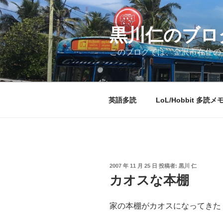
コ
ン
テ
黒川仁のブロ
ン
このブログでは、金沢市在住のプ
ツ
へ
ス
キ
英語多読
LoL/Hobbit 多読メ
ッ
プ
投
2007 年 11 月 25 日
投稿者:
黒川 仁
稿
カオスな本棚
日:
家の本棚がカオスになってきた