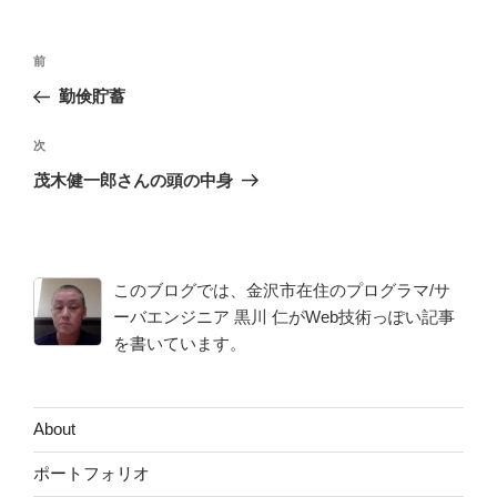
投
前
前
稿
の
勤倹貯蓄
ナ
投
ビ
稿
次
次
ゲ
の
茂木健一郎さんの頭の中身
投
ー
稿
シ
ョ
このブログでは、金沢市在住のプログラマ/サ
ン
ーバエンジニア 黒川 仁がWeb技術っぽい記事
を書いています。
About
ポートフォリオ