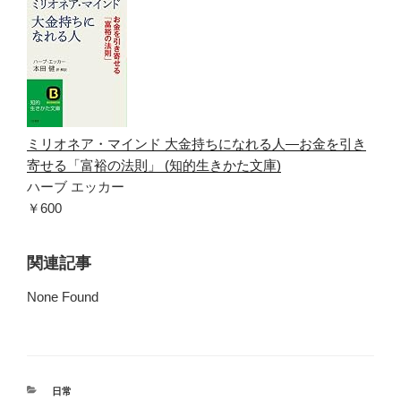
ミリオネア・マインド 大金持ちになれる人―お金を引き
寄せる「富裕の法則」 (知的生きかた文庫)
ハーブ エッカー
￥600
関連記事
None Found
カ
日常