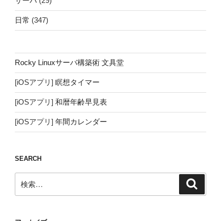
サーバ
(29)
日常
(347)
Rocky Linuxサーバ構築術 文具堂
[iOSアプリ]
瞑想タイマー
[iOSアプリ]
和暦年齢早見表
[iOSアプリ]
年間カレンダー
SEARCH
検
検
索
索: