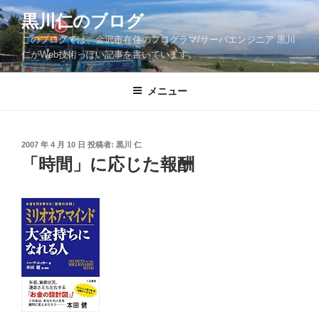
コ
黒川仁のブログ
ン
このブログでは、金沢市在住のプログラマ/サーバエンジニア 黒川
テ
仁がWeb技術っぽい記事を書いています。
ン
ツ
メニュー
へ
ス
キ
ッ
投
2007 年 4 月 10 日
投稿者:
黒川 仁
稿
「時間」に応じた報酬
プ
日: