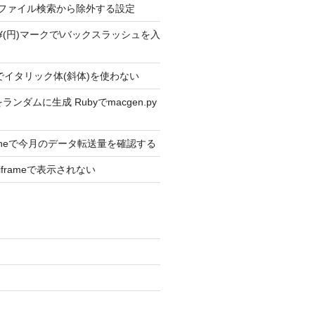
ext2 ファイル検索から除外する設定
ext2 ¥(円)マークで\バックスラッシュを入
ext2でイタリック体(斜体)を使わない
ンダムに生成 Rubyでmacgen.py
Phoneで今月のデータ転送量を確認する
がiframeで表示されない