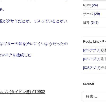
Ruby
(24)
る。
サーバ
(29)
服がダサイだとか、ミスっているとかい
日常
(347)
Rocky Lin
ではギターの音を拾いにくいようだったの
[iOSアプリ]
瞑
icaのマイクを接続した
[iOSアプリ]
和
[iOSアプリ]
年
SEARCH
クロホン(タイピン型) AT9902
検
索: