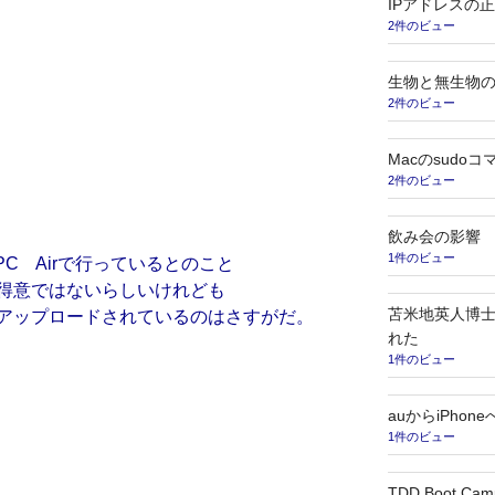
IPアドレスの正規
2件のビュー
生物と無生物の
2件のビュー
Macのsud
2件のビュー
飲み会の影響
1件のビュー
C Airで行っているとのこと
得意ではないらしいけれども
苫米地英人博士
アップロードされているのはさすがだ。
れた
1件のビュー
auからiPho
1件のビュー
TDD Boot C