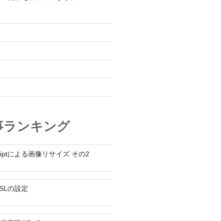
オ
事ランキング
aScriptによる画像リサイズ その2
 SSLの設定