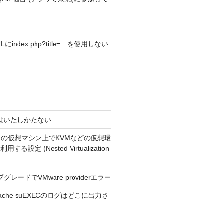
RLにindex.php?title=…を使用しない
4 今はいたしかたない
usionの仮想マシン上でKVMなどの仮想環
る設定 (Nested Virtualization
プグレードでVMware providerエラー
Apache suEXECのログはどこに出力さ