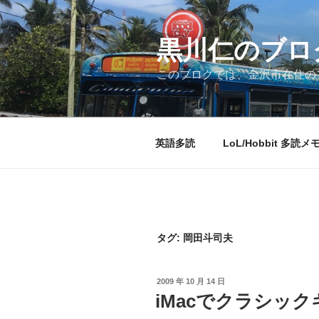
コ
ン
テ
黒川仁のブロ
ン
このブログでは、金沢市在住のプ
ツ
へ
ス
キ
英語多読
LoL/Hobbit 多読メ
ッ
プ
タグ:
岡田斗司夫
投
2009 年 10 月 14 日
稿
iMacでクラシッ
日: