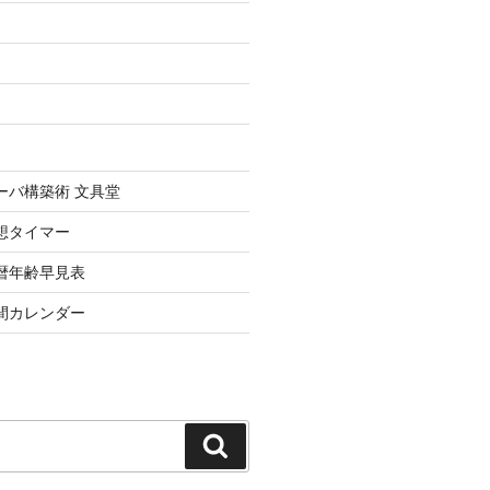
uxサーバ構築術 文具堂
想タイマー
暦年齢早見表
間カレンダー
検
索