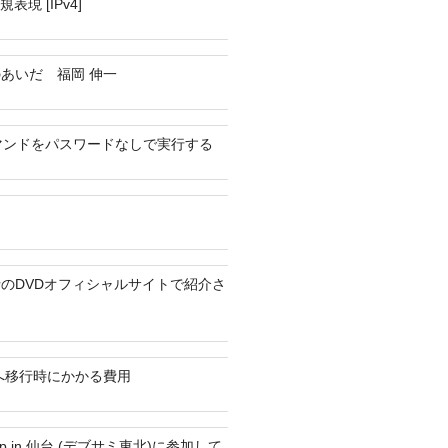
表現 [IPv4]
あいだ 福岡 伸一
oコマンドをパスワードなしで実行する
のDVDオフィシャルサイトで紹介さ
neへ移行時にかかる費用
amp in 仙台 (デブサミ東北)に参加して