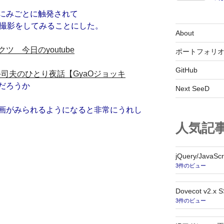
にみごとに触発されて
画撮影をしてみることにした。
About
 今日のyoutube
ポートフォリ
GitHub
司夫のひとり夜話【GyaOジョッキ
だろうか
Next SeeD
画がみられるようになると非常にうれし
人気記
jQuery/Jav
3件のビュー
Dovecot v2.x
3件のビュー