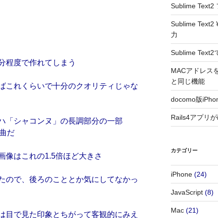
Sublime T
Sublime T
力
Sublime T
分程度で作れてしまう
MACアドレスをラ
と同じ機能
ばこれくらいで十分のクオリティじゃな
docomo版i
Rails4アプリ
ハ「シャコンヌ」の長調部分の一部
曲だ
カテゴリー
像はこれの1.5倍ほど大きさ
iPhone
(24)
たので、後ろのこととか気にしてなかっ
JavaScript
(8)
Mac
(21)
は目で見た印象とちがって客観的にみえ