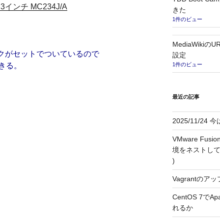
13.3インチ MC234J/A
きた
1件のビュー
MediaWikiのU
イクがセットでついているので
設定
きる。
1件のビュー
最近の記事
2025/11/2
VMware F
境をネストして利用す
)
Vagrantのアッ
CentOS 7で
れるか