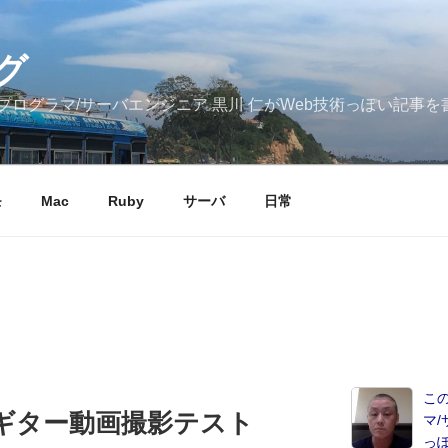
グ
ログラマ/サーバエンジニア 黒川 仁がWeb技術っぽい記事を
モ
Mac
Ruby
サーバ
日常
こ
クギター動画撮影テスト
マ/
っ